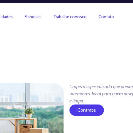
idades
Franquias
Trabalhe conosco
Contato
Limpeza especializada que prepar
moradores. Ideal para quem desej
e limpa.
Contrate