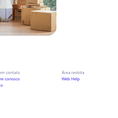
em contato
Área restrita
he conosco
Web Help
to